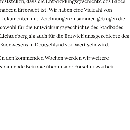
feststellen, dass die Entwicklungsgeschichte des Bades
nahezu Erforscht ist. Wir haben eine Vielzahl von
Dokumenten und Zeichnungen zusammen getragen die
sowohl für die Entwicklungsgeschichte des Stadbades
Lichtenberg als auch für die Entwicklungsgeschichte des
Badewesens in Deutschland von Wert sein wird.
In den kommenden Wochen werden wir weitere
spannende Beiträge über unsere Forschungsarbeit
veröffentlichen!
P.S.
Das Bild zu diesem Beitrag zeigt den
Eingangsbereich des historischen Stadtbades von 1928.
Wir haben ein Schwarz-Weiß-Foto von damals mit einer
speziellen Software bearbeitet, dies ist dabei
entstanden. Das Ergebnis sind nahezu die