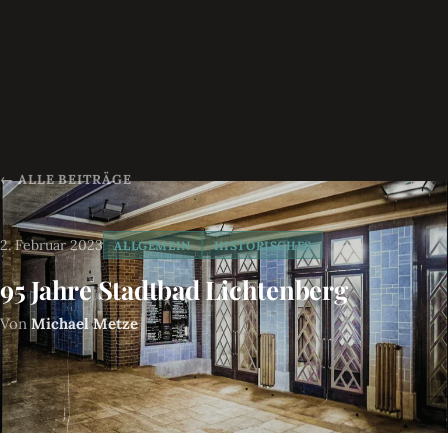
← ALLE BEITRÄGE
2. Februar 2023
ALLGEMEIN
HISTORISCHES
95 Jahre Stadtbad Lichtenberg
Von
Michael Metze